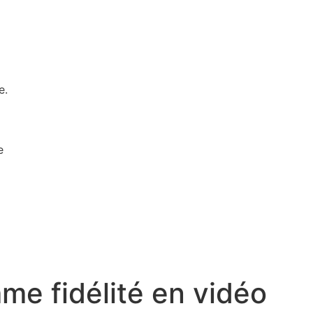
e.
e
e fidélité en vidéo